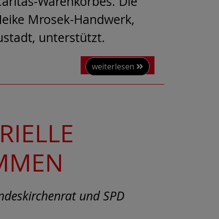
aritas-Warenkorbes. Die
 Heike Mrosek-Handwerk,
tadt, unterstützt.
weiterlesen
RIELLE
AMMEN
andeskirchenrat und SPD