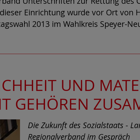
band Unterschriften zur Rettung des C
 dieser Einrichtung wurde vor Ort von
tagswahl 2013 im Wahlkreis Speyer-Neus
CHHEIT UND MATE
IT GEHÖREN ZUS
Die Zukunft des Sozialstaats - L
Regionalverband im Gespräch