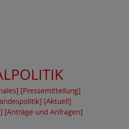
ALPOLITIK
ales]
[Pressemitteilung]
andespolitik]
[Aktuell]
]
[Anträge und Anfragen]