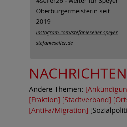
#seiler26 - weiter für Speyer
Oberbürgermeisterin seit
2019
instagram.com/stefanieseiler.speyer
stefanieseiler.de
NACHRICHTE
Andere Themen:
[Ankündigun
[Fraktion]
[Stadtverband]
[Ort
[AntiFa/Migration]
[Sozialpolit