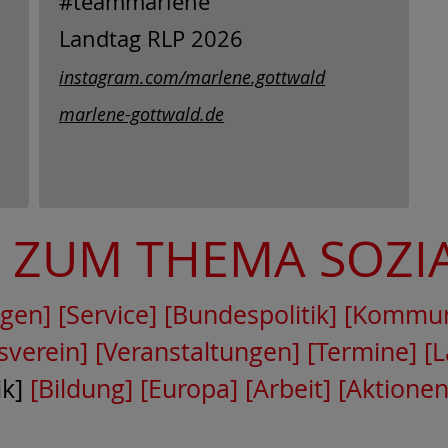
#teammarlene
Landtag RLP 2026
instagram.com/marlene.gottwald
marlene-gottwald.de
N ZUM THEMA
SOZI
gen]
[Service]
[Bundespolitik]
[Kommun
sverein]
[Veranstaltungen]
[Termine]
[L
ik]
[Bildung]
[Europa]
[Arbeit]
[Aktionen